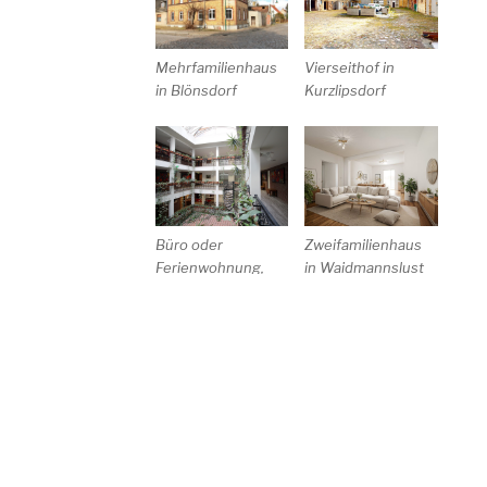
Vierseithof in
Mehrfamilienhaus
Kurzlipsdorf
in Blönsdorf
Büro oder
Zweifamilienhaus
Ferienwohnung,
in Waidmannslust
Berlin
Baugrundstück in
Ostseenahes EFH
Frohnau